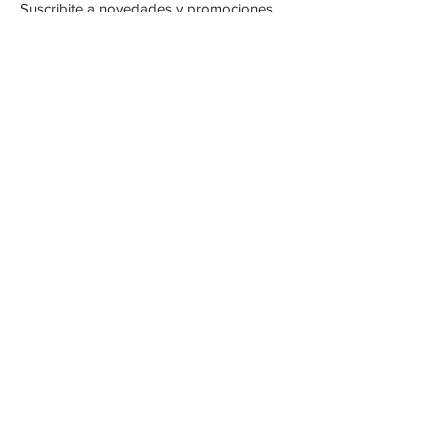
Suscribite a novedades y promociones
Subscribite Ahora
Inca 2357
Montevideo, Uruguay
Email :
alejandracartera@hotmail.com
Tel :
22042471
/
098262618
Envios & Devoluciones
FAQ