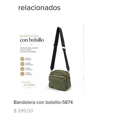
relacionados
Bandolera con bolsillo-5874
Bandolera doble repartic
bolsillo-6334
Precio
$ 399,00
Precio
$ 599,00