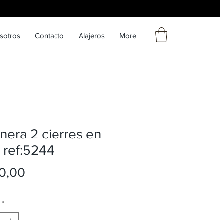
sotros
Contacto
Alajeros
More
nera 2 cierres en
l ref:5244
Precio
0,00
*