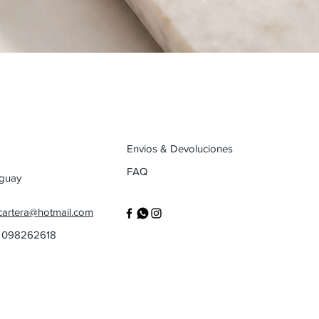
Envios & Devoluciones
FAQ
uguay
cartera@hotmail.com
/ 098262618