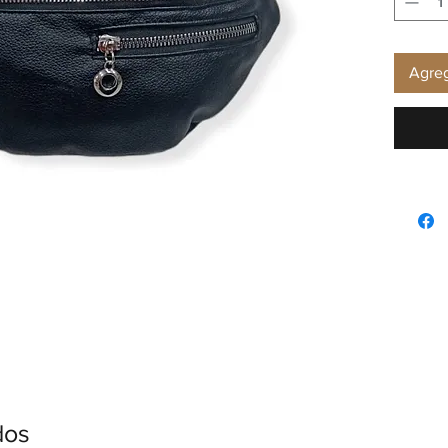
Agreg
dos