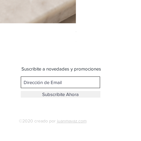
Cadena de acero con dije de
Precio
$ 109,00
Suscribite a novedades y promociones
Subscribite Ahora
©2020 creado por
juanmavaz.com