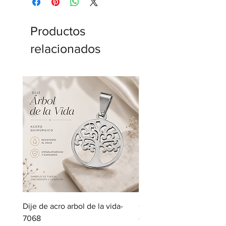
Productos
relacionados
Dije de acro arbol de la vida-
Cadena de acero con dij
7068
corazon-5123