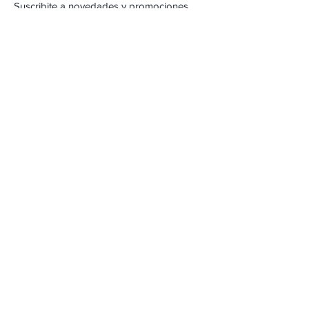
Suscribite a novedades y promociones
Subscribite Ahora
Inca 2357
Montevideo, Uruguay
Email :
alejandracartera@hotmail.com
Tel :
22042471
/
098262618
Envios & Devoluciones
FAQ