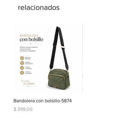
relacionados
Bandolera con bolsillo-5874
Bandolera doble repartic
bolsillo-6334
Precio
$ 399,00
Precio
$ 599,00