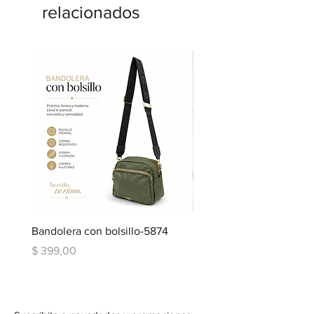
relacionados
Bandolera con bolsillo-5874
Bandolera doble repartic
bolsillo-6334
Precio
$ 399,00
Precio
$ 599,00