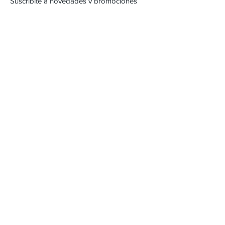
Suscribite a novedades y promociones
Subscribite Ahora
Inca 2357
Montevideo, Uruguay
Email :
alejandracartera@hotmail.com
Tel :
22042471
/
098262618
Envios & Devoluciones
FAQ