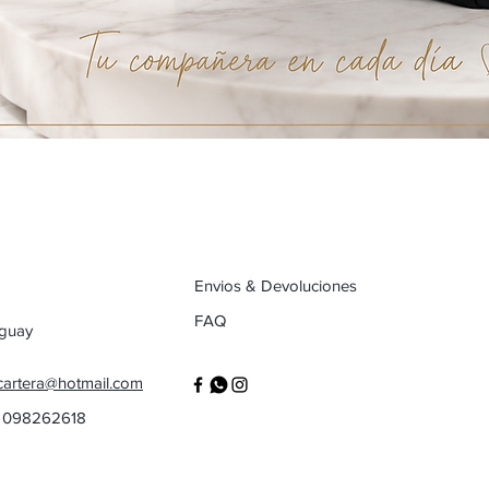
Envios & Devoluciones
FAQ
uguay
cartera@hotmail.com
/ 098262618