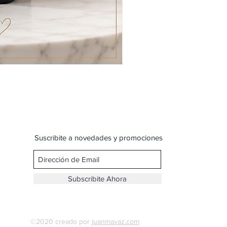
Bandolera con tachas y cade
Precio
$ 599,00
Suscribite a novedades y promociones
Subscribite Ahora
©2020 creado por
juanmavaz.com