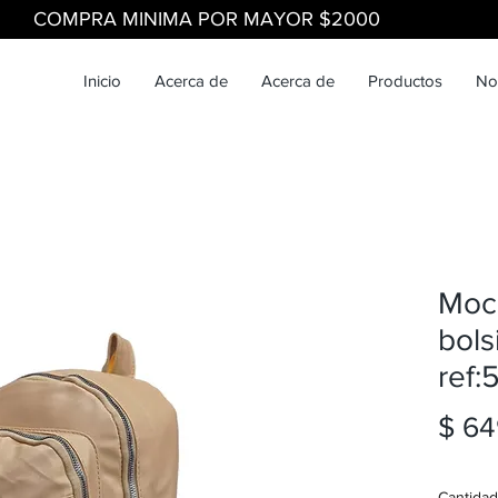
COMPRA MINIMA POR MAYOR $2000
Inicio
Acerca de
Acerca de
Productos
No
Moch
bols
ref:
$ 64
Cantidad