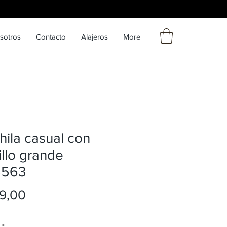
sotros
Contacto
Alajeros
More
ila casual con
illo grande
5563
Precio
9,00
*