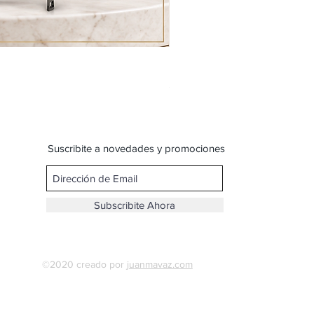
Bandolera con bolsillos-8007
Precio
$ 599,00
Suscribite a novedades y promociones
Subscribite Ahora
©2020 creado por
juanmavaz.com