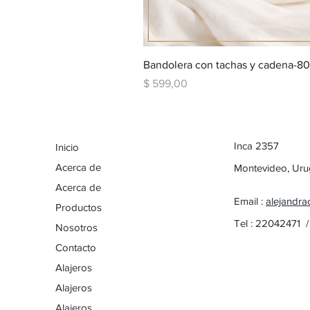
Bandolera con tachas y cadena-8
Precio
$ 599,00
Inca 2357
Inicio
Acerca de
Montevideo, Ur
Acerca de
Email :
alejandra
Productos
Tel : 22042471 
Nosotros
Contacto
Alajeros
Alajeros
Alajeros