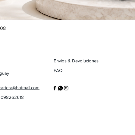
008
Envios & Devoluciones
FAQ
uguay
cartera@hotmail.com
/ 098262618