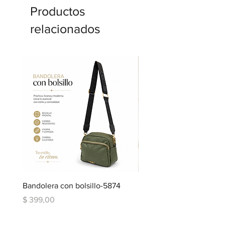
Productos
relacionados
Bandolera con bolsillo-5874
Bandolera doble repartic
bolsillo-6334
Precio
$ 399,00
Precio
$ 599,00