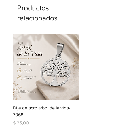
Productos
relacionados
Dije de acro arbol de la vida-
Cadena de acero con dij
7068
corazon-5123
Precio
Precio
$ 25,00
$ 109,00