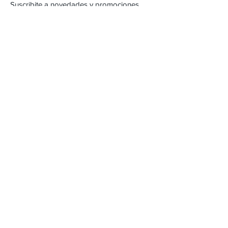
Suscribite a novedades y promociones
Subscribite Ahora
Inca 2357
Montevideo, Uruguay
Email :
alejandracartera@hotmail.com
Tel :
22042471
/
098262618
Envios & Devoluciones
FAQ