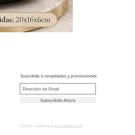
Bandolera doble reparticion y
Precio
$ 599,00
Suscribite a novedades y promociones
Subscribite Ahora
©2020 creado por
juanmavaz.com