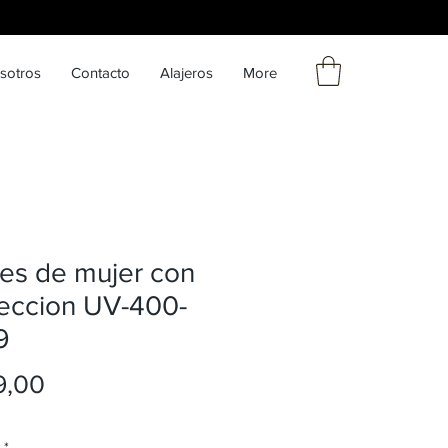
sotros
Contacto
Alajeros
More
es de mujer con
eccion UV-400-
9
Precio
9,00
*