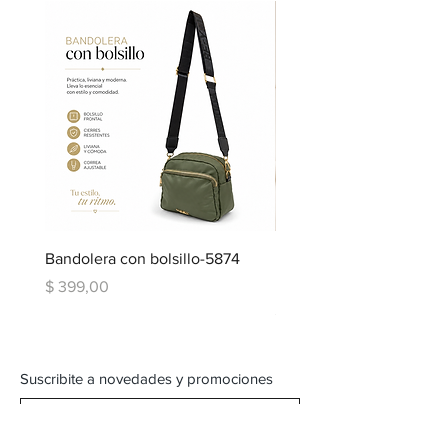
Bandolera con bolsillo-5874
Bandolera doble repartic
bolsillo-6334
Precio
$ 399,00
Precio
$ 599,00
Suscribite a novedades y promociones