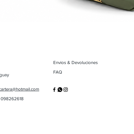
Envios & Devoluciones
FAQ
uguay
cartera@hotmail.com
/ 098262618