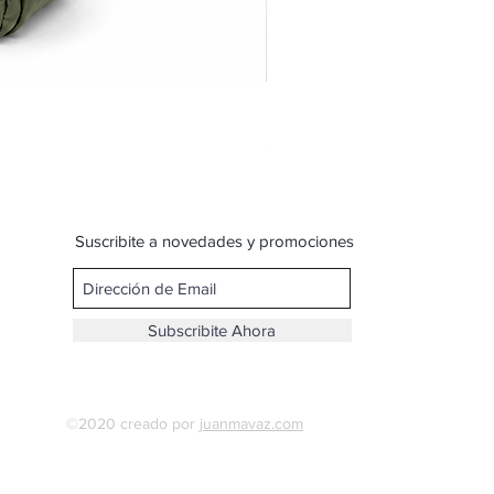
Bandolera doble reparticion y
Precio
$ 599,00
Suscribite a novedades y promociones
Subscribite Ahora
©2020 creado por
juanmavaz.com