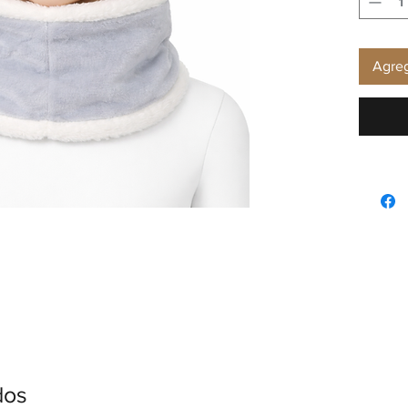
Agreg
dos