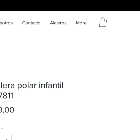
sotros
Contacto
Alajeros
More
lera polar infantil
7811
Precio
9,00
*