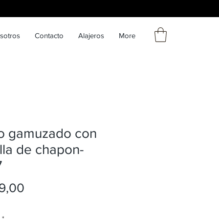
sotros
Contacto
Alajeros
More
to gamuzado con
lla de chapon-
7
Precio
9,00
*