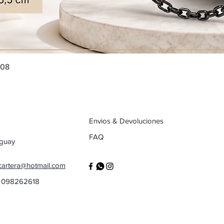
008
Envios & Devoluciones
FAQ
uguay
cartera@hotmail.com
/ 098262618