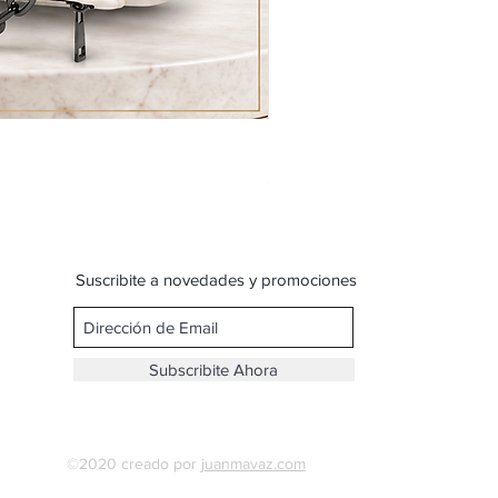
Bandolera con bolsillos-8007
Precio
$ 599,00
Suscribite a novedades y promociones
Subscribite Ahora
©2020 creado por
juanmavaz.com