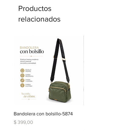
Productos
relacionados
Bandolera con bolsillo-5874
Bandolera doble repartic
bolsillo-6334
Precio
$ 399,00
Precio
$ 599,00