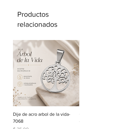
Productos
relacionados
Dije de acro arbol de la vida-
Cadena de acero con dij
7068
corazon-5123
Precio
Precio