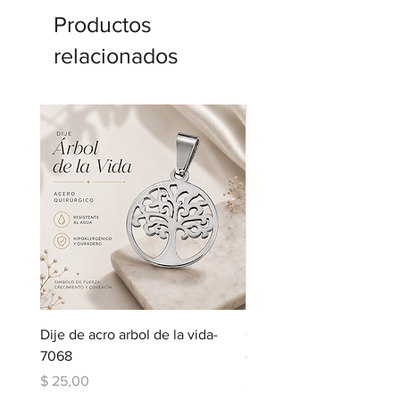
Productos
relacionados
Dije de acro arbol de la vida-
Cadena de acero con dij
7068
corazon-5123
Precio
Precio
$ 25,00
$ 109,00